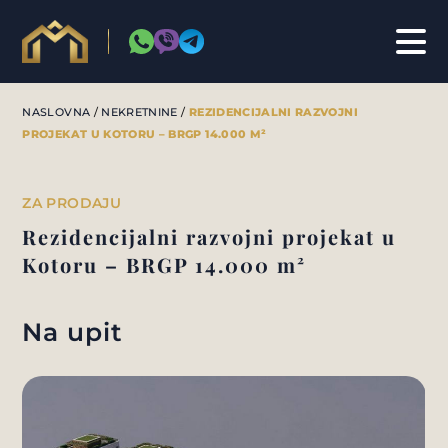
NASLOVNA
/
NEKRETNINE
/
REZIDENCIJALNI RAZVOJNI
PROJEKAT U KOTORU – BRGP 14.000 M²
INVESTICIJE & KONSALTING
ZA PRODAJU
Rezidencijalni razvojni projekat u
Kotoru – BRGP 14.000 m²
Na upit