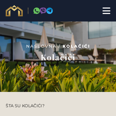
NASLOVNA /
KOLAČIĆI
INVESTICIJE & KONSALTING
Kolačići
ŠTA SU KOLAČIĆI?