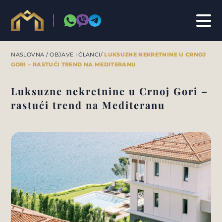
NASLOVNA
/
OBJAVE I ČLANCI
/
LUKSUZNE NEKRETNINE U CRNOJ
GORI – RASTUĆI TREND NA MEDITERANU
Luksuzne nekretnine u Crnoj Gori –
INVESTICIJE & KONSALTING
rastući trend na Mediteranu