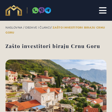
NASLOVNA
/
OBJAVE I ČLANCI
/
ZAŠTO INVESTITORI BIRAJU CRNU
GORU
Zašto investitori biraju Crnu Goru
INVESTICIJE & KONSALTING